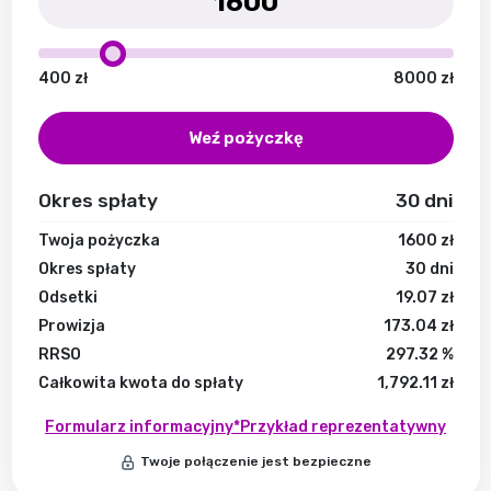
400
zł
8000
zł
Weź pożyczkę
Okres spłaty
30
dni
Twoja pożyczka
1600
zł
Okres spłaty
30
dni
Odsetki
19.07
zł
Prowizja
173.04
zł
RRSO
297.32
%
Całkowita kwota do spłaty
1,792.11
zł
Formularz informacyjny
*Przykład reprezentatywny
Twoje połączenie jest bezpieczne