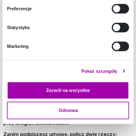
zysk. Tymczasem niższa rata bierze się głównie z
wydłużenia okresu spłaty, a dłuższy okres oznacza
Preferencje
więcej naliczonych odsetek i wyższy całkowity
koszt kredytu. To klasyczny kompromis między
Statystyka
miesięcznym obciążeniem a sumą, którą
ostatecznie oddasz.
Spójrzmy na konkret z 2026 roku. Załóżmy 10 000
Marketing
zł zadłużenia w chwilówkach. Kredyt konsolidacyjny
w banku z RRSO około 9-12 procent rozłożony na 3
lata da ratę rzędu 320-330 zł, a łączny koszt
Pokaż szczegóły
odsetek to mniej więcej 1800-2200 zł. Ten sam
kredyt na 8 lat obniży ratę do okolic 150 zł, ale koszt
odsetek urośnie do około 5000 zł i więcej. Rata
Zezwól na wszystkie
spada o połowę, całkowity koszt potrafi się podwoić.
Dla porównania, RRSO produktów pozabankowych
jest wielokrotnie wyższe, dlatego konsolidacja
Odmowa
bankowa układa się korzystnie przede wszystkim
przy drogich chwilówkach.
Zanim podpiszesz umowę, policz dwie rzeczy: