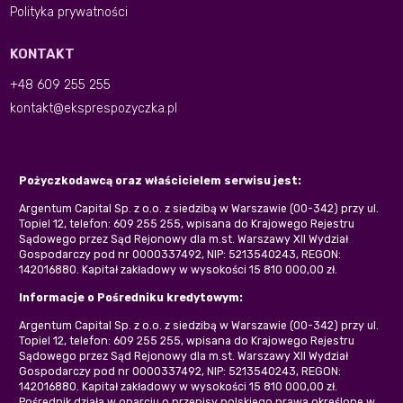
Polityka prywatności
KONTAKT
+48 609 255 255
kontakt@eksprespozyczka.pl
Pożyczkodawcą oraz właścicielem serwisu jest:
Argentum Capital Sp. z o.o. z siedzibą w Warszawie (00-342) przy ul.
Topiel 12, telefon: 609 255 255, wpisana do Krajowego Rejestru
Sądowego przez Sąd Rejonowy dla m.st. Warszawy XII Wydział
Gospodarczy pod nr 0000337492, NIP: 5213540243, REGON:
142016880. Kapitał zakładowy w wysokości 15 810 000,00 zł.
Informacje o Pośredniku kredytowym:
Argentum Capital Sp. z o.o. z siedzibą w Warszawie (00-342) przy ul.
Topiel 12, telefon: 609 255 255, wpisana do Krajowego Rejestru
Sądowego przez Sąd Rejonowy dla m.st. Warszawy XII Wydział
Gospodarczy pod nr 0000337492, NIP: 5213540243, REGON:
142016880. Kapitał zakładowy w wysokości 15 810 000,00 zł.
Pośrednik działa w oparciu o przepisy polskiego prawa określone w