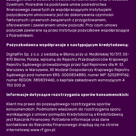
Cywilnym. Pośrednik na podstawie umów pośrednictwa
finansowego zawartych ze współpracującymi instytucjami
pożyczkowymi umocowany jest do dokonywania czynności
faktycznych i prawnych związanych z przygotowaniem,
oferowaniem i zawieraniem umów pożyczki. Przy czym umowy
pożyczek zawierane są przez instytucje pożyczkowe współpracujące
z Pośrednikiem.
Pożyczkodawca współpracuje z następującym kredytodawcą:
DigitalFin Sp. z o.o. z siedzibą w Błoniu przy ul. Modlińskiej 10/317, 05-
870 Błonie, Polska, wpisaną do Rejestru Przedsiębiorców Krajowego
Rejestru Sądowego prowadzonego przez Sąd Rejonowy dla M. St.
Warszawy w Warszawie, XII Wydział Gospodarczy Krajowego Rejestru
Sądowego pod numerem KRS: 0000834880, numer NIP: 5252819162,
numer REGON: 385839460, o kapitale zakładowym wynoszącym 4
750 500 zł.
Informacje dotyczące rozstrzygania sporów konsumenckich:
Klient ma prawo do pozasądowego rozstrzygania sporów
konsumenckich. Podmiotem właściwym do rozstrzygania sporu
wynikającego z umowy pomiędzy Kredytobiorcą a Kredytodawcą
jest Rzecznik Finansowy. Potrzebne informacje oraz dane
kontaktowe do Rzecznika Finansowego znajdują się na stronie
internetowej www.rf.gov.pl.