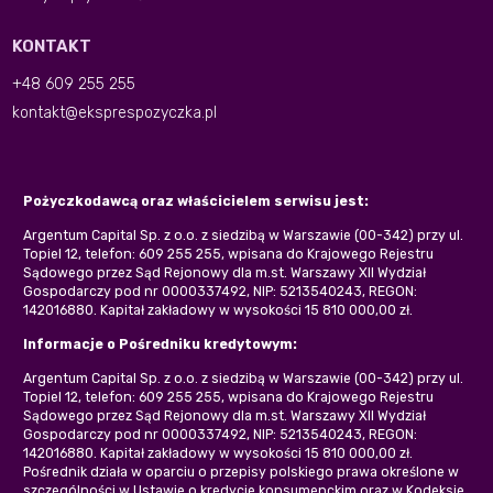
KONTAKT
+48 609 255 255
kontakt@eksprespozyczka.pl
Pożyczkodawcą oraz właścicielem serwisu jest:
Argentum Capital Sp. z o.o. z siedzibą w Warszawie (00-342) przy ul.
Topiel 12, telefon: 609 255 255, wpisana do Krajowego Rejestru
Sądowego przez Sąd Rejonowy dla m.st. Warszawy XII Wydział
Gospodarczy pod nr 0000337492, NIP: 5213540243, REGON:
142016880. Kapitał zakładowy w wysokości 15 810 000,00 zł.
Informacje o Pośredniku kredytowym:
Argentum Capital Sp. z o.o. z siedzibą w Warszawie (00-342) przy ul.
Topiel 12, telefon: 609 255 255, wpisana do Krajowego Rejestru
Sądowego przez Sąd Rejonowy dla m.st. Warszawy XII Wydział
Gospodarczy pod nr 0000337492, NIP: 5213540243, REGON:
142016880. Kapitał zakładowy w wysokości 15 810 000,00 zł.
Pośrednik działa w oparciu o przepisy polskiego prawa określone w
szczególności w Ustawie o kredycie konsumenckim oraz w Kodeksie