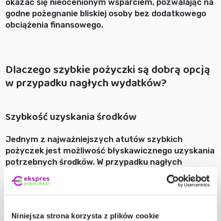
okazać się nieocenionym wsparciem, pozwalając na
godne pożegnanie bliskiej osoby bez dodatkowego
obciążenia finansowego.
Dlaczego szybkie pożyczki są dobrą opcją
w przypadku nagłych wydatków?
Szybkość uzyskania środków
Jednym z najważniejszych atutów szybkich
pożyczek jest możliwość błyskawicznego uzyskania
potrzebnych środków. W przypadku nagłych
wydatków czas odgrywa kluczową rolę, a
tradycyjne formy finansowania, takie jak kredyty
bankowe, mogą być zbyt czasochłonne i formalne.
Szybkie pożyczki, dostępne online, pozwalają na
Niniejsza strona korzysta z plików cookie
natychmiastowe działanie w sytuacjach