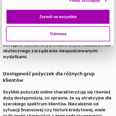
Pokaż szczegóły
technologie, które pozwalają na błyskawiczną ocenę
zdolności kredytowej wnioskującego. W praktyce
oznacza to, że decyzja o przyznaniu pożyczki
Zezwól na wszystkie
zapada w ciągu kilku minut, a środki mogą zostać
przelane na konto bankowe klienta nawet w ciągu
kilkunastu minut od zatwierdzenia wniosku. Dzięki
Odmowa
temu, w nagłych przypadkach, pieniądze są
dostępne niemal natychmiast, co jest kluczowe dla
skutecznego zarządzania niespodziewanymi
wydatkami.
Dostępność pożyczek dla różnych grup
klientów
Szybkie pożyczki online charakteryzują się również
dużą dostępnością, co sprawia, że są atrakcyjne dla
szerokiego spektrum klientów. Niezależnie od
sytuacji finansowej czy historii kredytowej, wiele
osób może skorzystać z tego rodzaju wsparcia