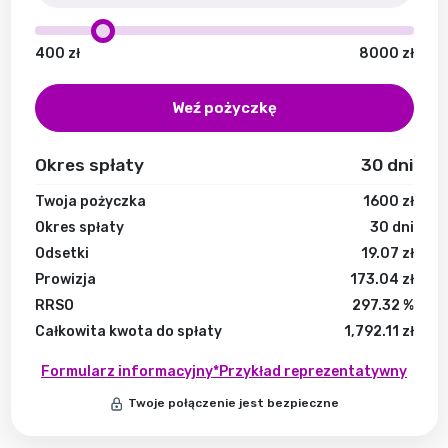
400
zł
8000
zł
Weź pożyczkę
Okres spłaty
30
dni
Twoja pożyczka
1600
zł
Okres spłaty
30
dni
Odsetki
19.07
zł
Prowizja
173.04
zł
RRSO
297.32
%
Całkowita kwota do spłaty
1,792.11
zł
Formularz informacyjny
*Przykład reprezentatywny
Twoje połączenie jest bezpieczne