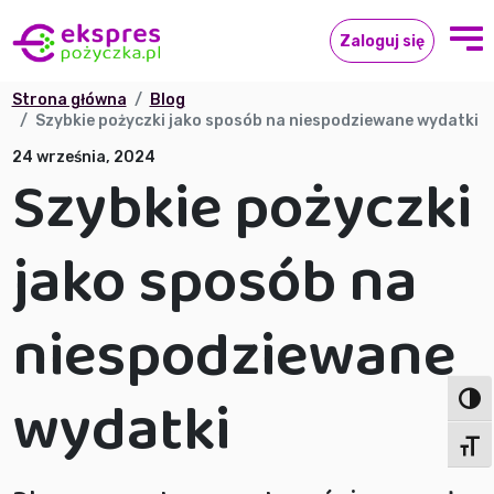
Zaloguj się
Strona główna
Blog
Szybkie pożyczki jako sposób na niespodziewane wydatki
24 września, 2024
Szybkie pożyczki
jako sposób na
niespodziewane
wydatki
Toggl
Toggl