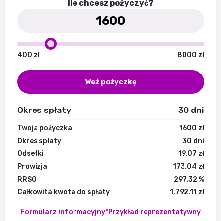
Ile chcesz pożyczyć?
400
zł
8000
zł
Weź pożyczkę
Okres spłaty
30
dni
Twoja pożyczka
1600
zł
Okres spłaty
30
dni
Odsetki
19.07
zł
Prowizja
173.04
zł
RRSO
297.32
%
Całkowita kwota do spłaty
1,792.11
zł
Formularz informacyjny
*Przykład reprezentatywny