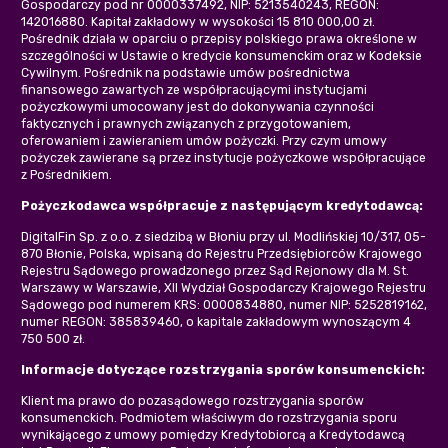
Gospodarczy pod nr 0000337492, NIP: 5213540243, REGON:
142016880. Kapitał zakładowy w wysokości 15 810 000,00 zł.
Pośrednik działa w oparciu o przepisy polskiego prawa określone w
szczególności w Ustawie o kredycie konsumenckim oraz w Kodeksie
Cywilnym. Pośrednik na podstawie umów pośrednictwa
finansowego zawartych ze współpracującymi instytucjami
pożyczkowymi umocowany jest do dokonywania czynności
faktycznych i prawnych związanych z przygotowaniem,
oferowaniem i zawieraniem umów pożyczki. Przy czym umowy
pożyczek zawierane są przez instytucje pożyczkowe współpracujące
z Pośrednikiem.
Pożyczkodawca współpracuje z następującym kredytodawcą:
DigitalFin Sp. z o.o. z siedzibą w Błoniu przy ul. Modlińskiej 10/317, 05-
870 Błonie, Polska, wpisaną do Rejestru Przedsiębiorców Krajowego
Rejestru Sądowego prowadzonego przez Sąd Rejonowy dla M. St.
Warszawy w Warszawie, XII Wydział Gospodarczy Krajowego Rejestru
Sądowego pod numerem KRS: 0000834880, numer NIP: 5252819162,
numer REGON: 385839460, o kapitale zakładowym wynoszącym 4
750 500 zł.
Informacje dotyczące rozstrzygania sporów konsumenckich:
Klient ma prawo do pozasądowego rozstrzygania sporów
konsumenckich. Podmiotem właściwym do rozstrzygania sporu
wynikającego z umowy pomiędzy Kredytobiorcą a Kredytodawcą