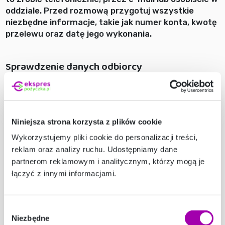
oddziale. Przed rozmową przygotuj wszystkie
niezbędne informacje, takie jak numer konta, kwotę
przelewu oraz datę jego wykonania.
Sprawdzenie danych odbiorcy
Kolejnym krokiem jest sprawdzenie danych
odbiorcy. Upewnij się, że wszystkie dane, takie jak
numer konta, nazwa odbiorcy i tytuł przelewu,
Niniejsza strona korzysta z plików cookie
zostały wprowadzone poprawnie. Błędne dane
mogą być przyczyną opóźnienia lub nawet zwrotu
Wykorzystujemy pliki cookie do personalizacji treści,
środków.
reklam oraz analizy ruchu. Udostępniamy dane
partnerom reklamowym i analitycznym, którzy mogą je
łączyć z innymi informacjami.
Zgłoszenie reklamacji
Jeśli po kontakcie z bankiem i sprawdzeniu danych
Wybór
problem nadal występuje, warto zgłosić reklamację.
Niezbędne
zgody