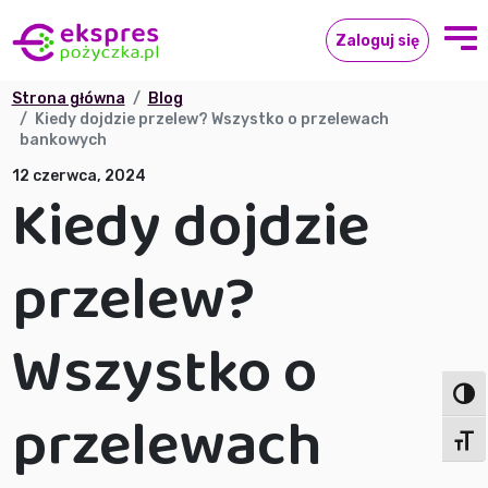
Zaloguj się
Strona główna
Blog
Kiedy dojdzie przelew? Wszystko o przelewach
bankowych
12 czerwca, 2024
Kiedy dojdzie
przelew?
Wszystko o
Toggl
przelewach
Toggl