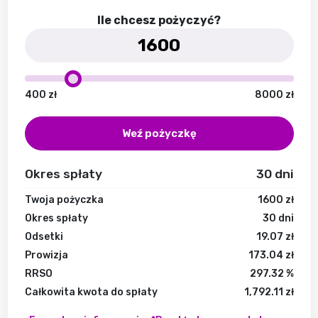
Ile chcesz pożyczyć?
400
zł
8000
zł
Weź pożyczkę
Okres spłaty
30
dni
Twoja pożyczka
1600
zł
Okres spłaty
30
dni
Odsetki
19.07
zł
Prowizja
173.04
zł
RRSO
297.32
%
Całkowita kwota do spłaty
1,792.11
zł