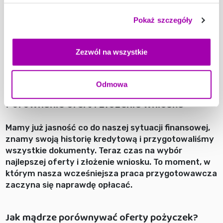
Przygotujmy wszystkie dokumenty w formie
Pokaż szczegóły
elektronicznej – skany lub wysokiej jakości zdjęcia.
Upewnijmy się, że są one czytelne, aktualne i
kompletne. Zaoszczędzi nam to czasu i nerwów
Zezwól na wszystkie
podczas wypełniania wniosku online.
Odmowa
Porównanie ofert i złożenie wniosku
Mamy już jasność co do naszej sytuacji finansowej,
znamy swoją historię kredytową i przygotowaliśmy
wszystkie dokumenty. Teraz czas na wybór
najlepszej oferty i złożenie wniosku. To moment, w
którym nasza wcześniejsza praca przygotowawcza
zaczyna się naprawdę opłacać.
Jak mądrze porównywać oferty pożyczek?