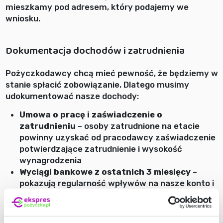
mieszkamy pod adresem, który podajemy we
wniosku.
Dokumentacja dochodów i zatrudnienia
Pożyczkodawcy chcą mieć pewność, że będziemy w
stanie spłacić zobowiązanie. Dlatego musimy
udokumentować nasze dochody:
Umowa o pracę i zaświadczenie o
zatrudnieniu
– osoby zatrudnione na etacie
powinny uzyskać od pracodawcy zaświadczenie
potwierdzające zatrudnienie i wysokość
wynagrodzenia
Wyciągi bankowe z ostatnich 3 miesięcy
–
pokazują regularność wpływów na nasze konto i
mogą zastąpić inne dokumenty, szczególnie
przy weryfikacji przez Kontomatik
PIT za poprzedni rok
– przydatny zwłaszcza