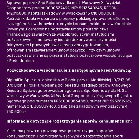
Sądowego przez Sąd Rejonowy dla m.st. Warszawy XII Wydział
Gospodarczy pod nr 0000337492, NIP: 5213540243, REGON:
142016880. Kapitał zakładowy w wysokości 15 810 000,00 zł.
Pośrednik działa w oparciu o przepisy polskiego prawa określone w
szczególności w Ustawie o kredycie konsumenckim oraz w Kodeksie
Cywilnym. Pośrednik na podstawie umów pośrednictwa
finansowego zawartych ze współpracującymi instytucjami
pożyczkowymi umocowany jest do dokonywania czynności
faktycznych i prawnych związanych z przygotowaniem,
oferowaniem i zawieraniem umów pożyczki. Przy czym umowy
pożyczek zawierane są przez instytucje pożyczkowe współpracujące
z Pośrednikiem.
Pożyczkodawca współpracuje z następującym kredytodawcą:
DigitalFin Sp. z o.o. z siedzibą w Błoniu przy ul. Modlińskiej 10/317, 05-
870 Błonie, Polska, wpisaną do Rejestru Przedsiębiorców Krajowego
Rejestru Sądowego prowadzonego przez Sąd Rejonowy dla M. St.
Warszawy w Warszawie, XII Wydział Gospodarczy Krajowego Rejestru
Sądowego pod numerem KRS: 0000834880, numer NIP: 5252819162,
numer REGON: 385839460, o kapitale zakładowym wynoszącym 4
750 500 zł.
Informacje dotyczące rozstrzygania sporów konsumenckich:
Klient ma prawo do pozasądowego rozstrzygania sporów
konsumenckich. Podmiotem właściwym do rozstrzygania sporu