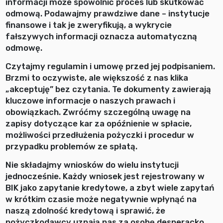
informacji może spowolnić proces lub skutkować
odmową. Podawajmy prawdziwe dane – instytucje
finansowe i tak je zweryfikują, a wykrycie
fałszywych informacji oznacza automatyczną
odmowę.
Czytajmy regulamin i umowę przed jej podpisaniem.
Brzmi to oczywiste, ale większość z nas klika
„akceptuję” bez czytania. Te dokumenty zawierają
kluczowe informacje o naszych prawach i
obowiązkach. Zwróćmy szczególną uwagę na
zapisy dotyczące kar za opóźnienie w spłacie,
możliwości przedłużenia pożyczki i procedur w
przypadku problemów ze spłatą.
Nie składajmy wniosków do wielu instytucji
jednocześnie. Każdy wniosek jest rejestrowany w
BIK jako zapytanie kredytowe, a zbyt wiele zapytań
w krótkim czasie może negatywnie wpłynąć na
naszą zdolność kredytową i sprawić, że
pożyczkodawcy uznają nas za osobę desperacko