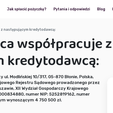
?
Jak spłacić pożyczkę?
Pytania i odpowiedzi
Blog
 z następującym kredytodawcą:
a współpracuje z
m kredytodawcą:
zy ul. Modlińskiej 10/317, 05-870 Błonie, Polska,
rajowego Rejestru Sądowego prowadzonego przez
szawie, XII Wydział Gospodarczy Krajowego
000834880, numer NIP: 5252819162, numer
ym wynoszącym 4 750 500 zł.