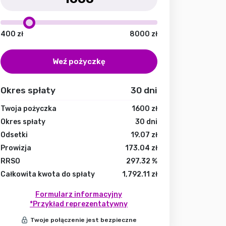
400
zł
8000
zł
Weź pożyczkę
Okres spłaty
30
dni
Twoja pożyczka
1600
zł
Okres spłaty
30
dni
Odsetki
19.07
zł
Prowizja
173.04
zł
RRSO
297.32
%
Całkowita kwota do spłaty
1,792.11
zł
Formularz informacyjny
*Przykład reprezentatywny
Twoje połączenie jest bezpieczne