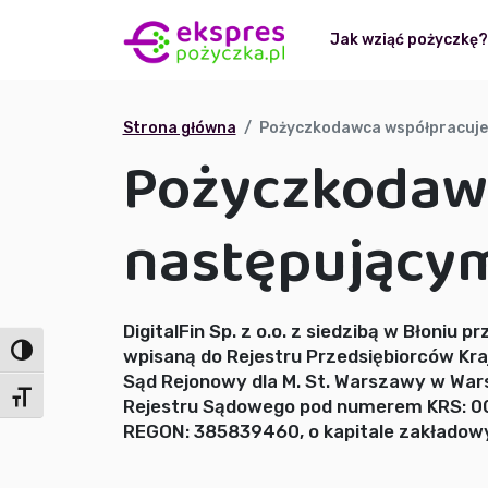
Jak wziąć pożyczkę
Strona główna
Pożyczkodawca współpracuje
Pożyczkodawc
następujący
DigitalFin Sp. z o.o. z siedzibą w Błoniu pr
Toggle High Contrast
wpisaną do Rejestru Przedsiębiorców K
Sąd Rejonowy dla M. St. Warszawy w War
Toggle Font size
Rejestru Sądowego pod numerem KRS: 0
REGON: 385839460, o kapitale zakładow