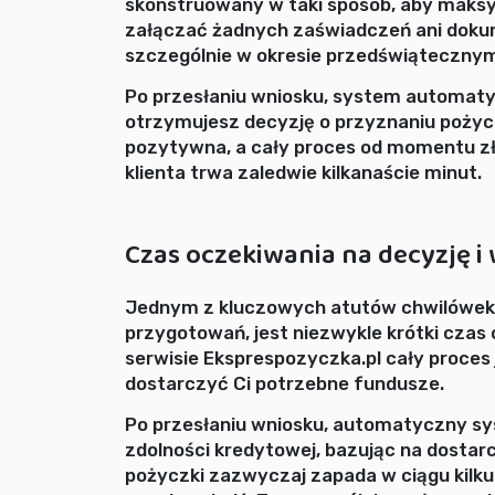
skonstruowany w taki sposób, aby maksym
załączać żadnych zaświadczeń ani doku
szczególnie w okresie przedświątecznym,
Po przesłaniu wniosku, system automatyc
otrzymujesz decyzję o przyznaniu pożycz
pozytywna, a cały proces od momentu zł
klienta trwa zaledwie kilkanaście minut.
Czas oczekiwania na decyzję i
Jednym z kluczowych atutów chwilówek,
przygotowań, jest niezwykle krótki czas
serwisie Eksprespozyczka.pl cały proces 
dostarczyć Ci potrzebne fundusze.
Po przesłaniu wniosku, automatyczny sys
zdolności kredytowej, bazując na dostar
pożyczki zazwyczaj zapada w ciągu kilku