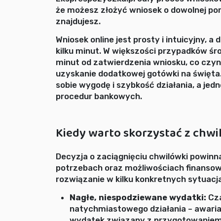
że możesz złożyć wniosek o dowolnej porz
znajdujesz.
Wniosek online jest prosty i intuicyjny, 
kilku minut. W większości przypadków środ
minut od zatwierdzenia wniosku, co czy
uzyskanie dodatkowej gotówki na święta. 
sobie wygodę i szybkość działania, a je
procedur bankowych.
Kiedy warto skorzystać z chwi
Decyzja o zaciągnięciu chwilówki powinn
potrzebach oraz możliwościach finansow
rozwiązanie w kilku konkretnych sytuacj
Nagłe, niespodziewane wydatki:
Cza
natychmiastowego działania – awaria
wydatek związany z przygotowaniem 