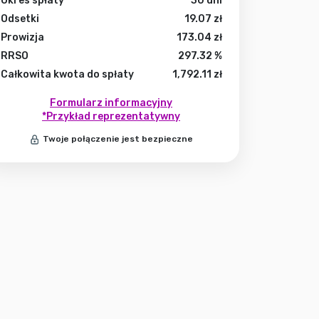
Okres spłaty
30
dni
Odsetki
19.07
zł
Prowizja
173.04
zł
RRSO
297.32
%
Całkowita kwota do spłaty
1,792.11
zł
Formularz informacyjny
*Przykład reprezentatywny
Twoje połączenie jest bezpieczne