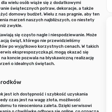
 dla wielu osób wiąże się z dodatkowymi
nie świątecznych potraw, dekoracje, a także
żyć domowy budżet. Wielu z nas pragnie, aby ten
ienia marzeń naszych najbliższych, co niestety
niż zwykle.
wiają się często nagle i niespodziewanie. Może
acją świąt, którego nie przewidzieliśmy
ntów po wyjątkowo korzystnych cenach. W takich
serwis eksprespozyczka.pl, mogą okazać się
na koncie pozwala na błyskawiczną realizację
arzeń o idealnych świętach.
 środków
 jest ich dostępność i szybkość uzyskania
edy czas jest na wagę złota, możliwość
omu to nieoceniona zaleta. Dzięki serwisowi
ania o chwilówkę odbywa się online, co oznacza,