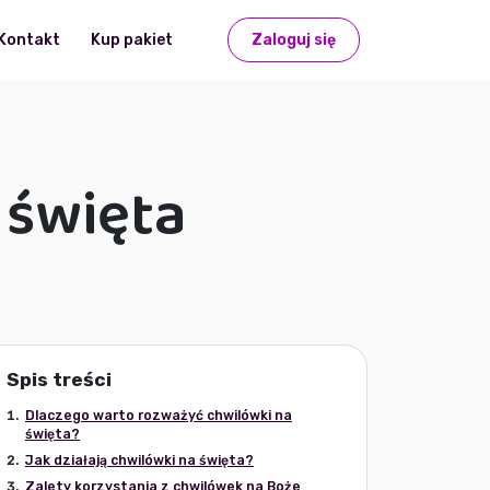
Kontakt
Kup pakiet
Zaloguj się
 święta
Spis treści
Dlaczego warto rozważyć chwilówki na
święta?
Jak działają chwilówki na święta?
Zalety korzystania z chwilówek na Boże