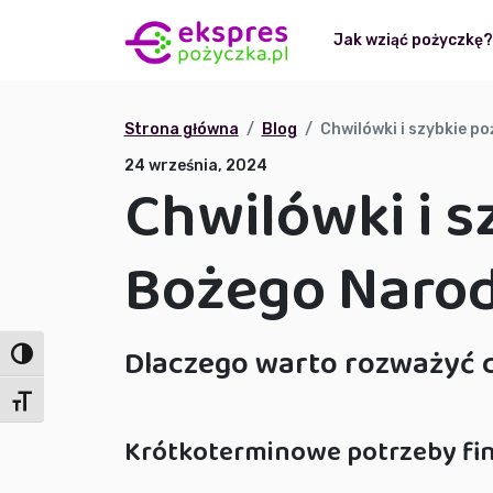
Jak wziąć pożyczkę
Strona główna
Blog
Chwilówki i szybkie p
24 września, 2024
Chwilówki i s
Bożego Narod
Dlaczego warto rozważyć c
Toggle High Contrast
Toggle Font size
Krótkoterminowe potrzeby fi