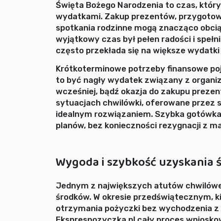
Święta Bożego Narodzenia to czas, który
wydatkami. Zakup prezentów, przygotowa
spotkania rodzinne mogą znacząco obcią
wyjątkowy czas był pełen radości i spełn
często przekłada się na większe wydatki 
Krótkoterminowe potrzeby finansowe poja
to być nagły wydatek związany z organiz
wcześniej, bądź okazja do zakupu preze
sytuacjach chwilówki, oferowane przez 
idealnym rozwiązaniem. Szybka gotówka 
planów, bez konieczności rezygnacji z m
Wygoda i szybkość uzyskania
Jednym z największych atutów chwilówek
środków. W okresie przedświątecznym, ki
otrzymania pożyczki bez wychodzenia z d
Eksprespozyczka.pl cały proces wnioskow