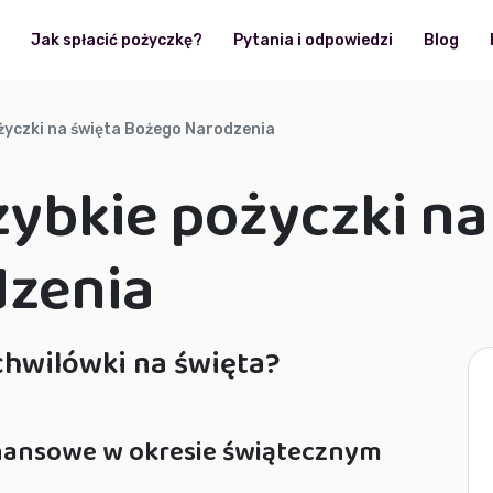
?
Jak spłacić pożyczkę?
Pytania i odpowiedzi
Blog
ożyczki na święta Bożego Narodzenia
zybkie pożyczki na
zenia
hwilówki na święta?
nansowe w okresie świątecznym