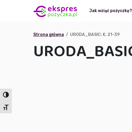
Jak wziąć pożyczkę
Strona główna
URODA_BASIC: K, 21-39
URODA_BASIC:
Toggle High Contrast
Toggle Font size