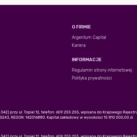
O FIRMIE
Argentum Capital
Kariera
INFORMACJE
Regulamin strony internetowej
Polityka prywatności
0-342) przy ul. Topiel 12, telefon: 609 255 255, wpisana do Krajowego Rejes
243, REGON: 142016880. Kapitał zakładowy w wysokości 15 810 000,00 zł.
0-342) przy ul. Topiel 12, telefon: 609 255 255, wpisana do Krajowego Rejes