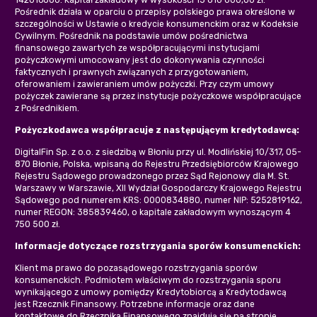
Pośrednik działa w oparciu o przepisy polskiego prawa określone w
szczególności w Ustawie o kredycie konsumenckim oraz w Kodeksie
Cywilnym. Pośrednik na podstawie umów pośrednictwa
finansowego zawartych ze współpracującymi instytucjami
pożyczkowymi umocowany jest do dokonywania czynności
faktycznych i prawnych związanych z przygotowaniem,
oferowaniem i zawieraniem umów pożyczki. Przy czym umowy
pożyczek zawierane są przez instytucje pożyczkowe współpracujące
z Pośrednikiem.
Pożyczkodawca współpracuje z następującym kredytodawcą:
DigitalFin Sp. z o.o. z siedzibą w Błoniu przy ul. Modlińskiej 10/317, 05-
870 Błonie, Polska, wpisaną do Rejestru Przedsiębiorców Krajowego
Rejestru Sądowego prowadzonego przez Sąd Rejonowy dla M. St.
Warszawy w Warszawie, XII Wydział Gospodarczy Krajowego Rejestru
Sądowego pod numerem KRS: 0000834880, numer NIP: 5252819162,
numer REGON: 385839460, o kapitale zakładowym wynoszącym 4
750 500 zł.
Informacje dotyczące rozstrzygania sporów konsumenckich:
Klient ma prawo do pozasądowego rozstrzygania sporów
konsumenckich. Podmiotem właściwym do rozstrzygania sporu
wynikającego z umowy pomiędzy Kredytobiorcą a Kredytodawcą
jest Rzecznik Finansowy. Potrzebne informacje oraz dane
kontaktowe do Rzecznika Finansowego znajdują się na stronie