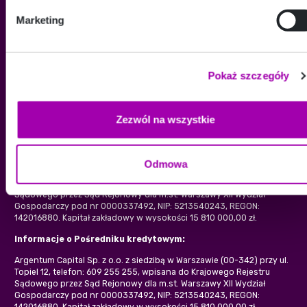
Regulamin strony internetowej
Marketing
Polityka prywatności
KONTAKT
Pokaż szczegóły
+48 609 255 255
kontakt@eksprespozyczka.pl
Zezwól na wszystkie
Pożyczkodawcą oraz właścicielem serwisu jest:
Odmowa
Argentum Capital Sp. z o.o. z siedzibą w Warszawie (00-342) przy ul.
Topiel 12, telefon: 609 255 255, wpisana do Krajowego Rejestru
Sądowego przez Sąd Rejonowy dla m.st. Warszawy XII Wydział
Gospodarczy pod nr 0000337492, NIP: 5213540243, REGON:
142016880. Kapitał zakładowy w wysokości 15 810 000,00 zł.
Informacje o Pośredniku kredytowym:
Argentum Capital Sp. z o.o. z siedzibą w Warszawie (00-342) przy ul.
Topiel 12, telefon: 609 255 255, wpisana do Krajowego Rejestru
Sądowego przez Sąd Rejonowy dla m.st. Warszawy XII Wydział
Gospodarczy pod nr 0000337492, NIP: 5213540243, REGON:
142016880. Kapitał zakładowy w wysokości 15 810 000,00 zł.