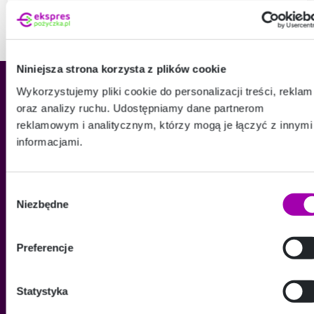
Niniejsza strona korzysta z plików cookie
Wykorzystujemy pliki cookie do personalizacji treści, reklam
oraz analizy ruchu. Udostępniamy dane partnerom
reklamowym i analitycznym, którzy mogą je łączyć z innymi
informacjami.
O FIRMIE
Argentum Capital
Kariera
Wybór
Niezbędne
zgody
POMOC
FAQ
Preferencje
Dokumenty i zaświadczenia
Statystyka
INFORMACJE