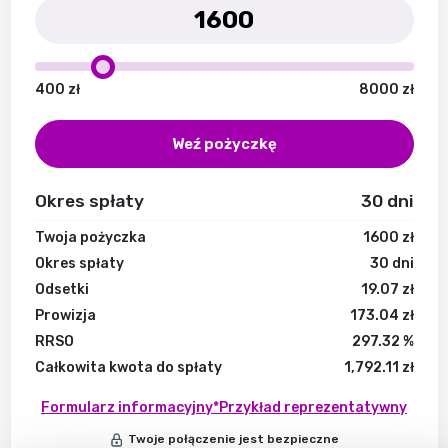
400
zł
8000
zł
Weź pożyczkę
Okres spłaty
30
dni
Twoja pożyczka
1600
zł
Okres spłaty
30
dni
Odsetki
19.07
zł
Prowizja
173.04
zł
RRSO
297.32
%
Całkowita kwota do spłaty
1,792.11
zł
Formularz informacyjny
*Przykład reprezentatywny
Twoje połączenie jest bezpieczne