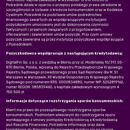
Pośrednik działa w oparciu o przepisy polskiego prawa określone w
szczególności w Ustawie o kredycie konsumenckim oraz w Kodeksie
Cywilnym. Pośrednik na podstawie umów pośrednictwa
finansowego zawartych ze współpracującymi instytucjami
pożyczkowymi umocowany jest do dokonywania czynności
faktycznych i prawnych związanych z przygotowaniem,
oferowaniem i zawieraniem umów pożyczki. Przy czym umowy
pożyczek zawierane są przez instytucje pożyczkowe współpracujące
z Pośrednikiem.
Pożyczkodawca współpracuje z następującym kredytodawcą:
DigitalFin Sp. z o.o. z siedzibą w Błoniu przy ul. Modlińskiej 10/317, 05-
870 Błonie, Polska, wpisaną do Rejestru Przedsiębiorców Krajowego
Rejestru Sądowego prowadzonego przez Sąd Rejonowy dla M. St.
Warszawy w Warszawie, XII Wydział Gospodarczy Krajowego Rejestru
Sądowego pod numerem KRS: 0000834880, numer NIP: 5252819162,
numer REGON: 385839460, o kapitale zakładowym wynoszącym 4
750 500 zł.
Informacje dotyczące rozstrzygania sporów konsumenckich:
Klient ma prawo do pozasądowego rozstrzygania sporów
konsumenckich. Podmiotem właściwym do rozstrzygania sporu
wynikającego z umowy pomiędzy Kredytobiorcą a Kredytodawcą
jest Rzecznik Finansowy. Potrzebne informacje oraz dane
kontaktowe do Rzecznika Finansowego znajdują się na stronie