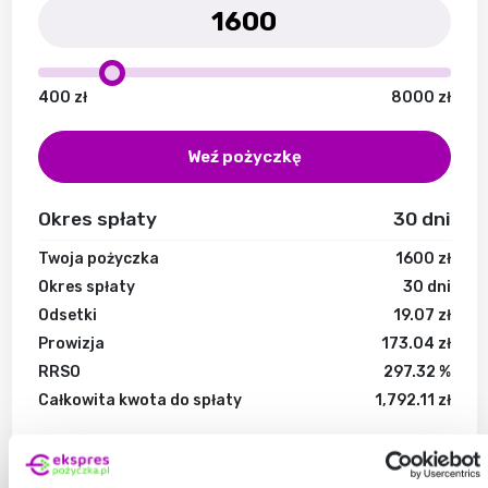
400
zł
8000
zł
Weź pożyczkę
Okres spłaty
30
dni
Twoja pożyczka
1600
zł
Okres spłaty
30
dni
Odsetki
19.07
zł
Prowizja
173.04
zł
RRSO
297.32
%
Całkowita kwota do spłaty
1,792.11
zł
Formularz informacyjny
*Przykład reprezentatywny
Twoje połączenie jest bezpieczne