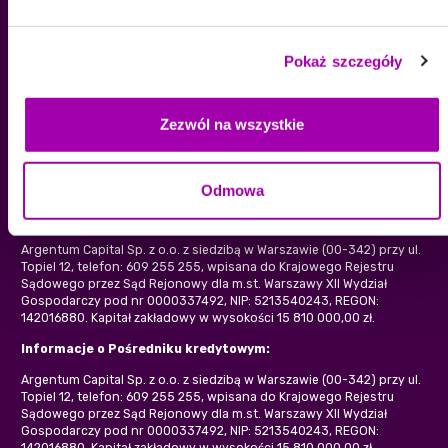
Regulamin strony internetowej
Polityka prywatności
Pokaż szczegóły
KONTAKT
+48 609 255 255
Zezwól na wszystkie
kontakt@eksprespozyczka.pl
Odmowa
Pożyczkodawcą oraz właścicielem serwisu jest:
Argentum Capital Sp. z o.o. z siedzibą w Warszawie (00-342) przy ul.
Topiel 12, telefon: 609 255 255, wpisana do Krajowego Rejestru
Sądowego przez Sąd Rejonowy dla m.st. Warszawy XII Wydział
Gospodarczy pod nr 0000337492, NIP: 5213540243, REGON:
142016880. Kapitał zakładowy w wysokości 15 810 000,00 zł.
Informacje o Pośredniku kredytowym:
Argentum Capital Sp. z o.o. z siedzibą w Warszawie (00-342) przy ul.
Topiel 12, telefon: 609 255 255, wpisana do Krajowego Rejestru
Sądowego przez Sąd Rejonowy dla m.st. Warszawy XII Wydział
Gospodarczy pod nr 0000337492, NIP: 5213540243, REGON:
142016880. Kapitał zakładowy w wysokości 15 810 000,00 zł.