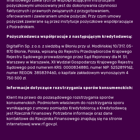
finansowego zawartych ze współpracującymi instytucjami
pożyczkowymi umocowany jest do dokonywania czynności
faktycznych i prawnych związanych z przygotowaniem,
oferowaniem i zawieraniem umów pożyczki. Przy czym umowy
pożyczek zawierane są przez instytucje pożyczkowe współpracujące
z Pośrednikiem.
Pożyczkodawca współpracuje z następującym kredytodawcą:
DigitalFin Sp. z o.o. z siedzibą w Błoniu przy ul. Modlińskiej 10/317, 05-
870 Błonie, Polska, wpisaną do Rejestru Przedsiębiorców Krajowego
Rejestru Sądowego prowadzonego przez Sąd Rejonowy dla M. St.
Warszawy w Warszawie, XII Wydział Gospodarczy Krajowego Rejestru
Sądowego pod numerem KRS: 0000834880, numer NIP: 5252819162,
numer REGON: 385839460, o kapitale zakładowym wynoszącym 4
750 500 zł.
Informacje dotyczące rozstrzygania sporów konsumenckich:
Klient ma prawo do pozasądowego rozstrzygania sporów
konsumenckich. Podmiotem właściwym do rozstrzygania sporu
wynikającego z umowy pomiędzy Kredytobiorcą a Kredytodawcą
jest Rzecznik Finansowy. Potrzebne informacje oraz dane
kontaktowe do Rzecznika Finansowego znajdują się na stronie
internetowej www.rf.gov.pl.