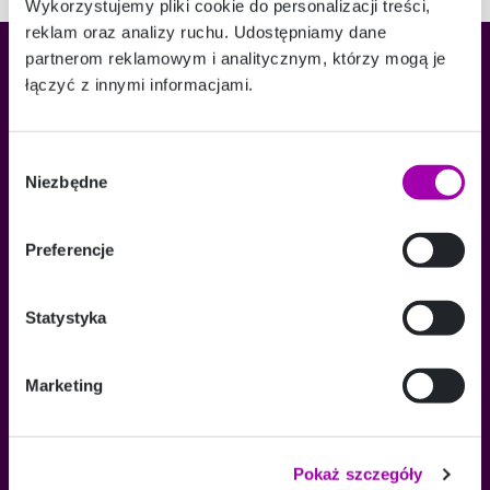
Wykorzystujemy pliki cookie do personalizacji treści,
reklam oraz analizy ruchu. Udostępniamy dane
partnerom reklamowym i analitycznym, którzy mogą je
łączyć z innymi informacjami.
O FIRMIE
Wybór
Niezbędne
zgody
Argentum Capital
Kariera
Preferencje
POMOC
FAQ
Statystyka
Dokumenty i zaświadczenia
INFORMACJE
Marketing
Regulamin strony internetowej
Polityka prywatności
Pokaż szczegóły