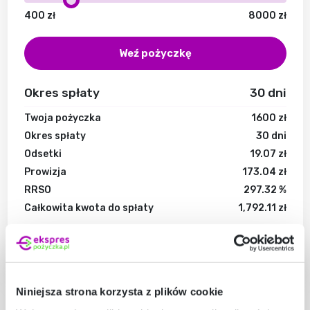
400
zł
8000
zł
Weź pożyczkę
Okres spłaty
30
dni
Twoja pożyczka
1600
zł
Okres spłaty
30
dni
Odsetki
19.07
zł
Prowizja
173.04
zł
RRSO
297.32
%
Całkowita kwota do spłaty
1,792.11
zł
Formularz informacyjny
*Przykład reprezentatywny
Twoje połączenie jest bezpieczne
Niniejsza strona korzysta z plików cookie