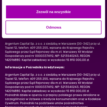
KONTAKT
+48 609 255 255
Zezwól na wszystkie
kontakt@eksprespozyczka.pl
Odmowa
Pożyczkodawcą oraz właścicielem serwisu jest:
Argentum Capital Sp. z o.o. z siedzibą w Warszawie (00-342) przy ul.
Topiel 12, telefon: 609 255 255, wpisana do Krajowego Rejestru
Sądowego przez Sąd Rejonowy dla m.st. Warszawy XII Wydział
Gospodarczy pod nr 0000337492, NIP: 5213540243, REGON:
142016880. Kapitał zakładowy w wysokości 15 810 000,00 zł.
Informacje o Pośredniku kredytowym:
Argentum Capital Sp. z o.o. z siedzibą w Warszawie (00-342) przy ul.
Topiel 12, telefon: 609 255 255, wpisana do Krajowego Rejestru
Sądowego przez Sąd Rejonowy dla m.st. Warszawy XII Wydział
Gospodarczy pod nr 0000337492, NIP: 5213540243, REGON:
142016880. Kapitał zakładowy w wysokości 15 810 000,00 zł.
Pośrednik działa w oparciu o przepisy polskiego prawa określone w
szczególności w Ustawie o kredycie konsumenckim oraz w Kodeksie
Cywilnym. Pośrednik na podstawie umów pośrednictwa