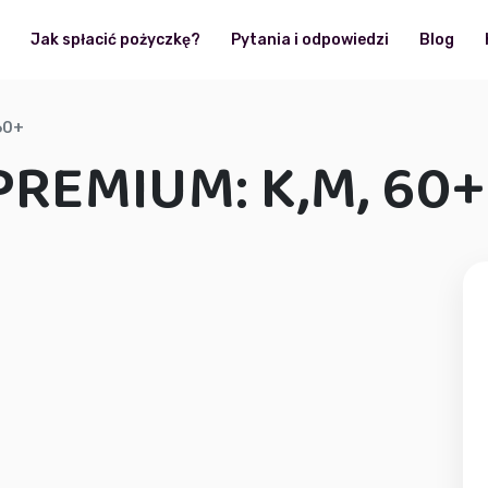
?
Jak spłacić pożyczkę?
Pytania i odpowiedzi
Blog
60+
REMIUM: K,M, 60+