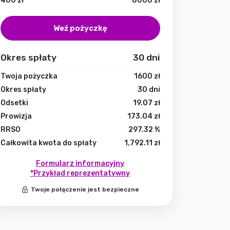
400
zł
8000
zł
Weź pożyczkę
Okres spłaty
30
dni
Twoja pożyczka
1600
zł
Okres spłaty
30
dni
Odsetki
19.07
zł
Prowizja
173.04
zł
RRSO
297.32
%
Całkowita kwota do spłaty
1,792.11
zł
Formularz informacyjny
*Przykład reprezentatywny
Twoje połączenie jest bezpieczne