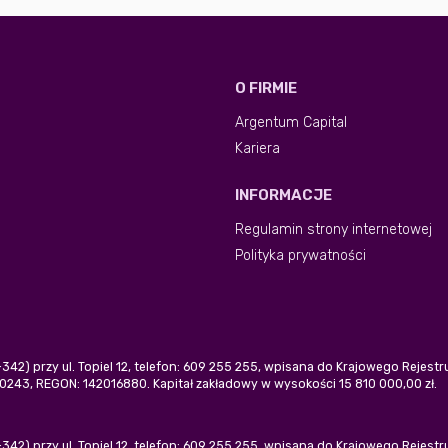
O FIRMIE
Argentum Capital
Kariera
INFORMACJE
Regulamin strony internetowej
Polityka prywatności
0-342) przy ul. Topiel 12, telefon: 609 255 255, wpisana do Krajowego Rejes
243, REGON: 142016880. Kapitał zakładowy w wysokości 15 810 000,00 zł.
0-342) przy ul. Topiel 12, telefon: 609 255 255, wpisana do Krajowego Rejes