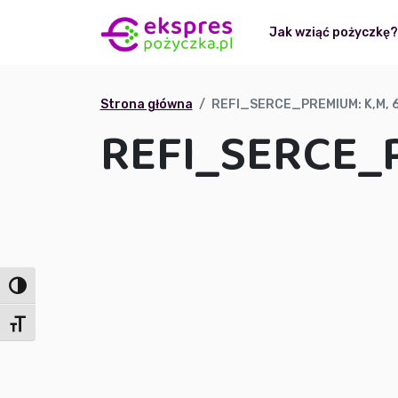
Jak wziąć pożyczkę
Strona główna
REFI_SERCE_PREMIUM: K,M, 
REFI_SERCE_P
Toggle High Contrast
Toggle Font size