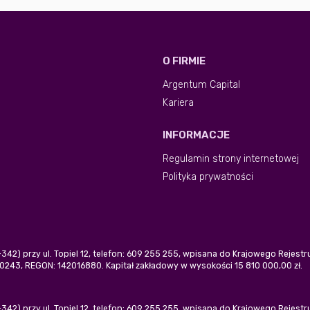
O FIRMIE
Argentum Capital
Kariera
INFORMACJE
Regulamin strony internetowej
Polityka prywatności
0-342) przy ul. Topiel 12, telefon: 609 255 255, wpisana do Krajowego Rejes
243, REGON: 142016880. Kapitał zakładowy w wysokości 15 810 000,00 zł.
0-342) przy ul. Topiel 12, telefon: 609 255 255, wpisana do Krajowego Rejes