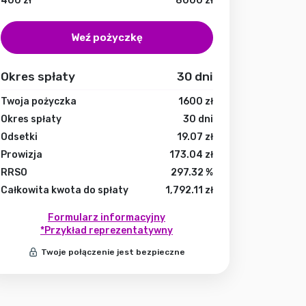
400
zł
8000
zł
Weź pożyczkę
Okres spłaty
30
dni
Twoja pożyczka
1600
zł
Okres spłaty
30
dni
Odsetki
19.07
zł
Prowizja
173.04
zł
RRSO
297.32
%
Całkowita kwota do spłaty
1,792.11
zł
Formularz informacyjny
*Przykład reprezentatywny
Twoje połączenie jest bezpieczne