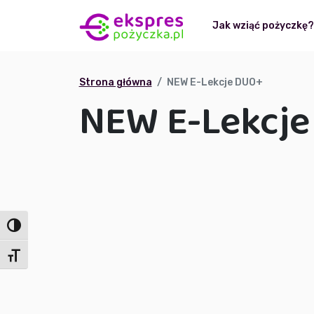
Jak wziąć pożyczkę
Strona główna
NEW E-Lekcje DUO+
NEW E-Lekcj
Toggle High Contrast
Toggle Font size