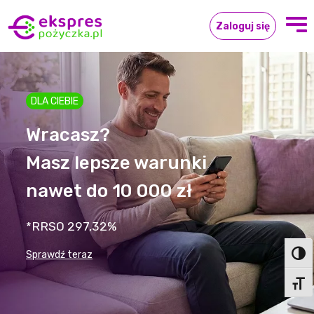
Zaloguj się
DLA CIEBIE
Wracasz?
Masz lepsze warunki
nawet do 10 000 zł
*RRSO 297,32%
Sprawdź teraz
Toggl
Toggl