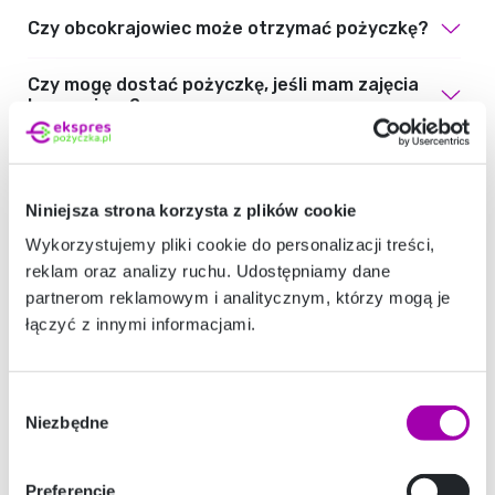
Czy obcokrajowiec może otrzymać pożyczkę?
Czy mogę dostać pożyczkę, jeśli mam zajęcia
komornicze?
Kiedy otrzymam pożyczkę po akceptacji
wniosku?
Niniejsza strona korzysta z plików cookie
Dlaczego mój wniosek o pożyczkę został
Wykorzystujemy pliki cookie do personalizacji treści,
odrzucony?
reklam oraz analizy ruchu. Udostępniamy dane
partnerom reklamowym i analitycznym, którzy mogą je
Co należy zrobić, aby wziąć pożyczkę?
łączyć z innymi informacjami.
Kto może aplikować o pożyczkę?
Wybór
Niezbędne
Czy mogę złożyć wniosek o pożyczkę
zgody
telefonicznie?
Preferencje