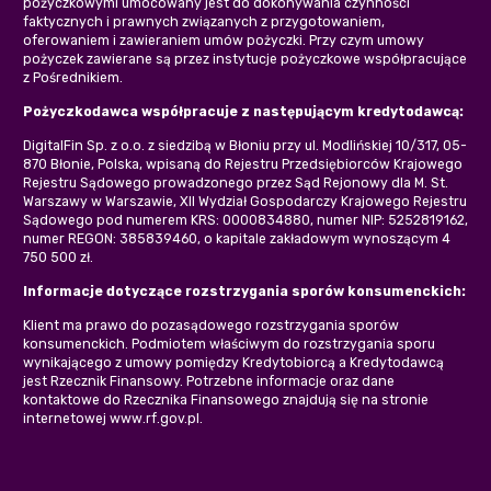
pożyczkowymi umocowany jest do dokonywania czynności
faktycznych i prawnych związanych z przygotowaniem,
oferowaniem i zawieraniem umów pożyczki. Przy czym umowy
pożyczek zawierane są przez instytucje pożyczkowe współpracujące
z Pośrednikiem.
Pożyczkodawca współpracuje z następującym kredytodawcą:
DigitalFin Sp. z o.o. z siedzibą w Błoniu przy ul. Modlińskiej 10/317, 05-
870 Błonie, Polska, wpisaną do Rejestru Przedsiębiorców Krajowego
Rejestru Sądowego prowadzonego przez Sąd Rejonowy dla M. St.
Warszawy w Warszawie, XII Wydział Gospodarczy Krajowego Rejestru
Sądowego pod numerem KRS: 0000834880, numer NIP: 5252819162,
numer REGON: 385839460, o kapitale zakładowym wynoszącym 4
750 500 zł.
Informacje dotyczące rozstrzygania sporów konsumenckich:
Klient ma prawo do pozasądowego rozstrzygania sporów
konsumenckich. Podmiotem właściwym do rozstrzygania sporu
wynikającego z umowy pomiędzy Kredytobiorcą a Kredytodawcą
jest Rzecznik Finansowy. Potrzebne informacje oraz dane
kontaktowe do Rzecznika Finansowego znajdują się na stronie
internetowej www.rf.gov.pl.