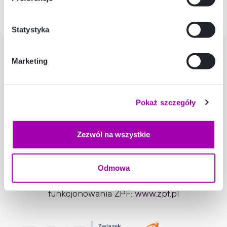
Zobacz więcej
Statystyka
Marketing
Nasi Partnerzy
Pokaż szczegóły
Jesteśmy Członkiem Związku Przedsiębiorstw
Finansowych w Polsce.
Otrzymaliśmy Certyfikat Etyczny ZPF, przyznany
Zezwól na wszystkie
przez Komisję Etyki.
Zobacz certyfikat
Odmowa
Więcej informacji o celach, zasadach i sposobie
funkcjonowania ZPF:
www.zpf.pl