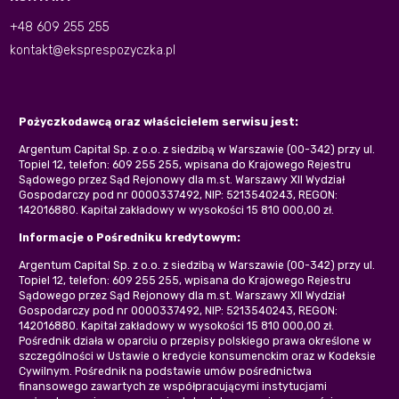
+48 609 255 255
kontakt@eksprespozyczka.pl
Pożyczkodawcą oraz właścicielem serwisu jest:
Argentum Capital Sp. z o.o. z siedzibą w Warszawie (00-342) przy ul.
Topiel 12, telefon: 609 255 255, wpisana do Krajowego Rejestru
Sądowego przez Sąd Rejonowy dla m.st. Warszawy XII Wydział
Gospodarczy pod nr 0000337492, NIP: 5213540243, REGON:
142016880. Kapitał zakładowy w wysokości 15 810 000,00 zł.
Informacje o Pośredniku kredytowym:
Argentum Capital Sp. z o.o. z siedzibą w Warszawie (00-342) przy ul.
Topiel 12, telefon: 609 255 255, wpisana do Krajowego Rejestru
Sądowego przez Sąd Rejonowy dla m.st. Warszawy XII Wydział
Gospodarczy pod nr 0000337492, NIP: 5213540243, REGON:
142016880. Kapitał zakładowy w wysokości 15 810 000,00 zł.
Pośrednik działa w oparciu o przepisy polskiego prawa określone w
szczególności w Ustawie o kredycie konsumenckim oraz w Kodeksie
Cywilnym. Pośrednik na podstawie umów pośrednictwa
finansowego zawartych ze współpracującymi instytucjami